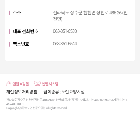
주소
전라북도 장수군 천천면 장천로 486-26 (천
천면)
063-351-6533
대표 전화번호
063-351-6544
팩스번호
엔젤쇼핑몰
엔젤시스템
개인정보처리방침
급여종류
: 노인요양시설
전라북도 장수군 천천면 장천로 486-26 (천천면) 대표자 : 장진원 사업자번호 : 402-82-66223 기관기호 : 1-
45740-00002
Copyright(c) 장수노인전문요양원 All rights reserved.