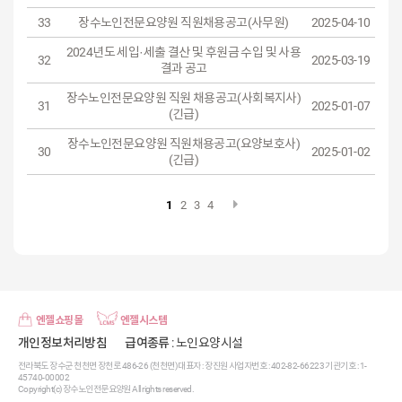
33
장수노인전문요양원 직원채용공고(사무원)
2025-04-10
2024년도 세입·세출 결산 및 후원금 수입 및 사용
32
2025-03-19
결과 공고
장수노인전문요양원 직원 채용공고(사회복지사)
31
2025-01-07
(긴급)
장수노인전문요양원 직원채용공고(요양보호사)
30
2025-01-02
(긴급)
1
2
3
4
엔젤쇼핑몰
엔젤시스템
개인정보처리방침
급여종류
: 노인요양시설
전라북도 장수군 천천면 장천로 486-26 (천천면) 대표자 : 장진원 사업자번호 : 402-82-66223 기관기호 : 1-
45740-00002
Copyright(c) 장수노인전문요양원 All rights reserved.